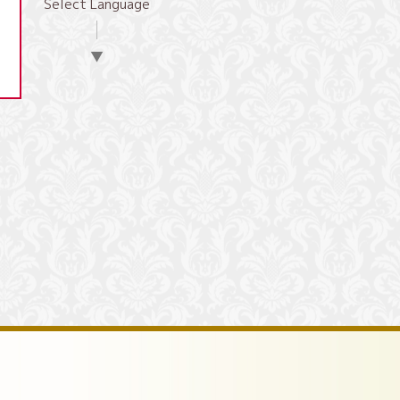
Select Language
▼