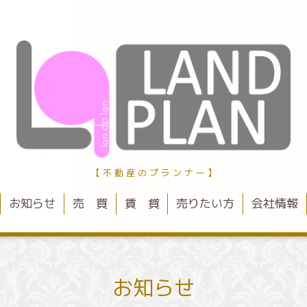
【 不 動 産 の プ ラ ン ナ ー 】
お知らせ
売 買
賃 貸
売りたい方
会社情報
お知らせ