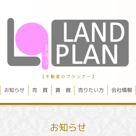
【 不 動 産 の プ ラ ン ナ ー 】
お知らせ
売 買
賃 貸
売りたい方
会社情報
お知らせ